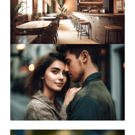
Noté
4.90
sur 5 basé sur
17
notation client
(
1
avis client)